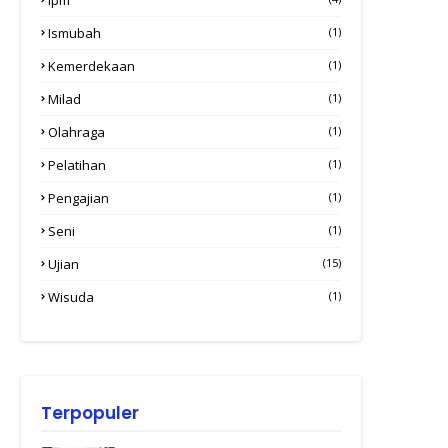
Ismubah
(1)
Kemerdekaan
(1)
Milad
(1)
Olahraga
(1)
Pelatihan
(1)
Pengajian
(1)
Seni
(1)
Ujian
(15)
Wisuda
(1)
Terpopuler